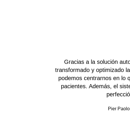
mos
Gracias a la solución au
. Ahora
transformado y optimizado la
stros
podemos centrarnos en lo q
a la
pacientes. Además, el sist
perfecci
Pier Paolo