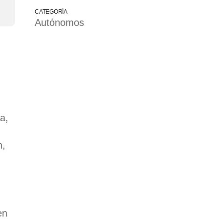
CATEGORÍA
Autónomos
a,
n,
en