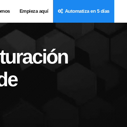
omos
Empieza aquí
Automatiza en 5 días
cturación
de