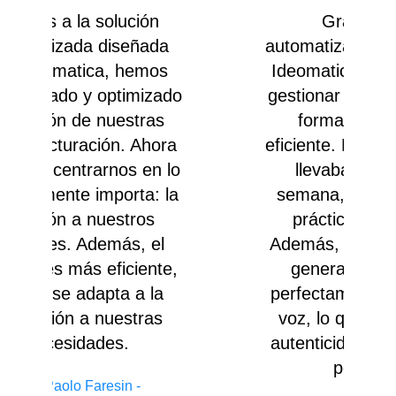
Gracias a la
automatización creada por
Ideomatica, ahora puedo
do
gestionar mi contenido de
forma mucho más
s
a
eficiente. Lo que antes me
m
lo
llevaba horas cada
a
semana, ahora se hace
v
prácticamente solo.
Además, los comentarios
,
generados capturan
perfectamente mi estilo y
voz, lo que mantiene la
i
autenticidad de mi marca
a
personal.
t