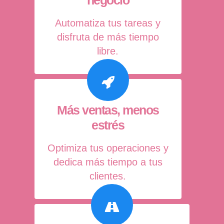
Automatiza tus tareas y
disfruta de más tiempo
libre.
Más ventas, menos
estrés
Optimiza tus operaciones y
dedica más tiempo a tus
clientes.