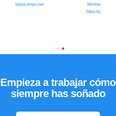
Montserrat Peñarroya
-
https://quadrantalfa.com
m
Empieza a trabajar cómo
siempre has soñado