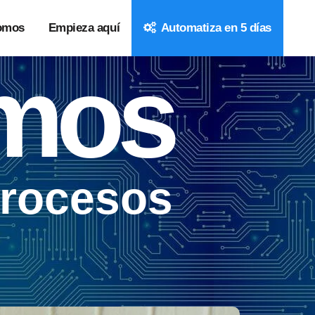
omos
Empieza aquí
Automatiza en 5 días
amos
procesos