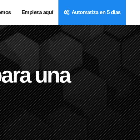
omos
Empieza aquí
Automatiza en 5 días
ara una