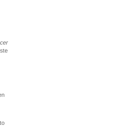
ncer
ste
en
to