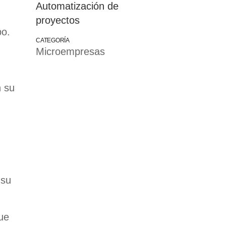
Automatización de
proyectos
po.
CATEGORÍA
Microempresas
n su
 su
ue