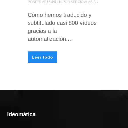
POSTED AT 15:49H
IN
POR
SERGIO ALASIA
Cómo hemos traducido y
subtitulado casi 800 vídeos
gracias a la
automatización....
Leer todo
Ideomática