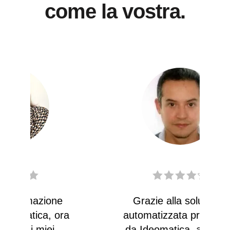
come la vostra.
Grazie alla soluzione
a
automatizzata progettata
da Ideomatica, abbiamo
c