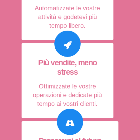
Automatizzate le vostre
attività e godetevi più
tempo libero.
Più vendite, meno
stress
Ottimizzate le vostre
operazioni e dedicate più
tempo ai vostri clienti.