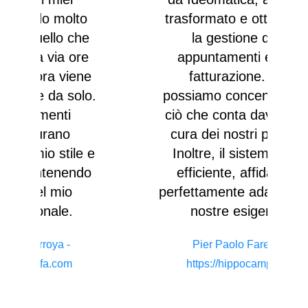
o
trasformato e ottimizzato
e
la gestione degli
e
appuntamenti e della
e
fatturazione. Ora
c
o.
possiamo concentrarci su
ciò che conta davvero: la
q
cura dei nostri pazienti.
p
 e
Inoltre, il sistema è più
o
efficiente, affidabile e
m
perfettamente adattato alle
nostre esigenze.
e
è
Pier Paolo Faresin
-
https://hippocampo.net